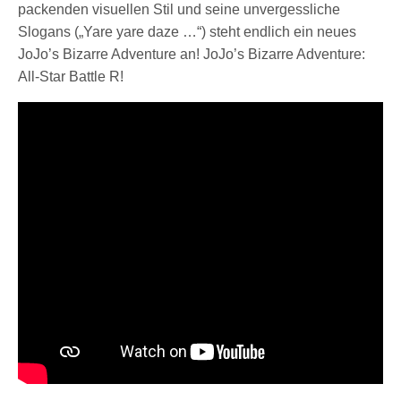
packenden visuellen Stil und seine unvergessliche
Slogans („Yare yare daze …“) steht endlich ein neues
JoJo’s Bizarre Adventure an! JoJo’s Bizarre Adventure:
All-Star Battle R!