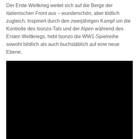
Der Erste Weltkrieg weitet sich auf die Berge der
italienischen Front aus – wunderschön, aber tödlich
zugleich. Inspiriert durch den zweijährigen Kampf um die
Kontrolle des Isonzo-Tals und der Alpen während des
Ersten Weltkriegs, hebt Isonzo die WW1-Spielreihe
sowohl bildlich als auch buchstäblich auf eine neue
Ebene.