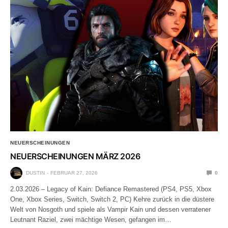
NEUERSCHEINUNGEN
NEUERSCHEINUNGEN MÄRZ 2026
DUSTIN
FEBRUAR 27, 2026
0
2.03.2026 – Legacy of Kain: Defiance Remastered (PS4, PS5, Xbox
One, Xbox Series, Switch, Switch 2, PC) Kehre zurück in die düstere
Welt von Nosgoth und spiele als Vampir Kain und dessen verratener
Leutnant Raziel, zwei mächtige Wesen, gefangen im…