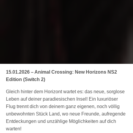
15.01.2026 – Animal Crossing: New Horizons NS2
Edition (Switch 2)
Gleich hinter dem Horizont wartet es: das neue, sorglose
Leben auf deiner paradiesischen Insel! Ein luxuriöser
Flug trennt dich von deinem ganz eigenen, noch völlig
unbewohnten Stück Land, wo neue Freunde, aufregende
Entdeckungen und unzählige Möglichkeiten auf dich
warten!