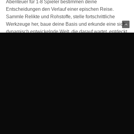
Abenteuer für 1-8 Spieler bestimmen deine
Entscheidungen den Verlauf einer epischen Reise.
Sammle Relikte und Rohstoffe, stelle fortschrittliche
Werkzeuge her, baue deine Basis und erkunde eine sich
dynamisch entwickelnde Welt, die darauf wartet, entdeckt
zu werden.
Verbessere deine Fähigkeiten, besiege legendäre
Titanen und enthülle die Macht des Kerns. Baue deinen
Garten an, fische in geheimnisvollen Gewässern,
meistere eine Vielzahl von Rezepten, ziehe Tiere auf und
kümmere dich um sie, begegne den Grottlingen und
erschaffe deine eigene einzigartige Welt in einem
bezaubernden unterirdischen Abenteuer.