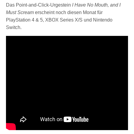
Das Point-and-Click-Urgestein
I Have No Mouth, and I
Must Scream
erscheint noch diesen Monat für
PlayStation 4 & 5, XBOX Series X/S und Nintendo
Switch.