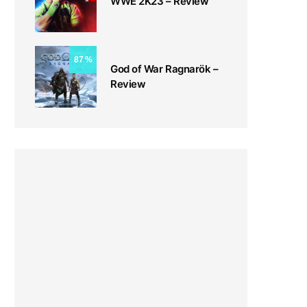
WWE 2K23 – Review
87
God of War Ragnarök –
Review